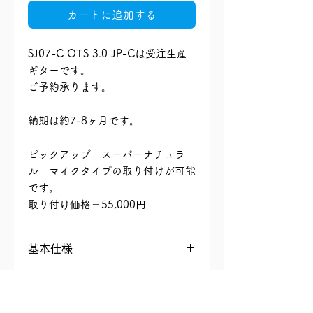
カートに追加する
SJ07-C OTS 3.0 JP-Cは受注生産
ギターです。
ご予約承ります。
納期は約7-8ヶ月です。
ピックアップ スーパーナチュラ
ル マイクタイプの取り付けが可能
です。
取り付け価格＋55,000円
基本仕様
■MODEL：SJ07P-C OTS 3.0 JP-C
返品・返金ポリシー
​■BODY SHAPE：SMALL JUMBO
with CUTAWAY