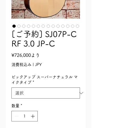
[ご予約] SJ07P-C
RF 3.0 JP-C
セ
¥726,000
より
ー
消費税込み
|
JPY
ル
ピックアップ スーパーナチュラル マ
価
イクタイプ
*
格
数量
*