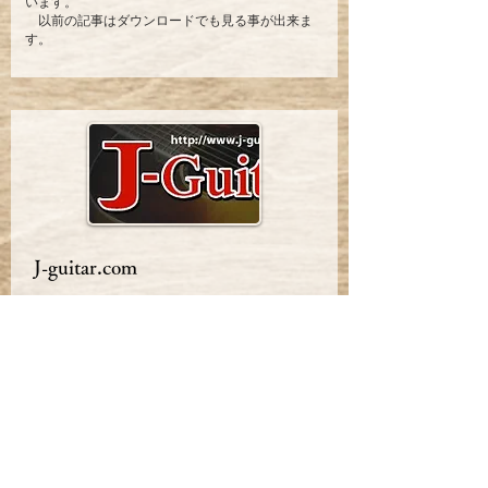
います。
以前の記事はダウンロードでも見る事が出来ま
す。
J-guitar.com
J-Guitar.comは、2001年にひとりのギター好きに
よって生み出された、ギターファンの皆さんやス
ポンサー各社から寄せられる豊富な情報でつくる
ギター専門の情報サイトです。
現在は1日に約5万人のギター好きが訪れる国内
最大級のギターサイトに成長しています。
OTS(オーバートーン・システム)とは