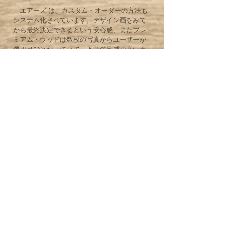
エアーズ は、カスタム・オーダーの方法も
システム化されています。デザイン画をみて
から最終決定できるという安心感、またプレ
ミアム・ウッドは数枚の写真からユーザーが
選択可能となっていて、より満足感の高いカ
スタム・オーダーを実現しています。
また近年、ColeClarkギターの設計者である
ブラッドレイ・クラークの作る最新型のピッ
クアップを採用しました。クラーク氏とピッ
クアップの音作りを共に行い、製造に関して
もアドバイスを受けています。さらに日本か
らギター製作の専門家が工場を訪問し技術指
導を行なったり、日本の製作家が作ったトッ
プとバックをAyersがギターとして完成させた
りなど、世界レベルの技術とのコラボレーシ
ョンにより多くを吸収し、Ayersのギターは毎
年レベル・アップしています。