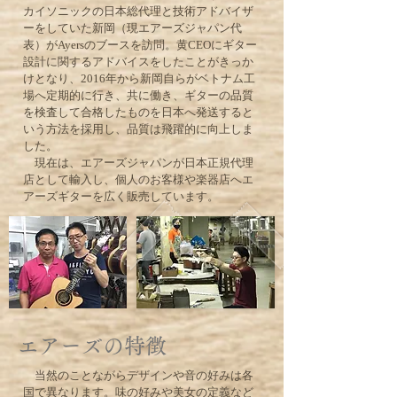
カイソニックの日本総代理と技術アドバイザ
ーをしていた新岡（現エアーズジャパン代
表）がAyersのブースを訪問。黄CEOにギター
設計に関するアドバイスをしたことがきっか
けとなり、2016年から新岡自らがベトナム工
場へ定期的に行き、共に働き、ギターの品質
を検査して合格したものを日本へ発送すると
いう方法を採用し、品質は飛躍的に向上しま
した。
​ 現在は、エアーズジャパンが日本正規代理
店として輸入し、個人のお客様や楽器店へエ
アーズギターを広く販売しています。
エアーズの特徴
当然のことながらデザインや音の好みは各
国で異なります。味の好みや美女の定義など