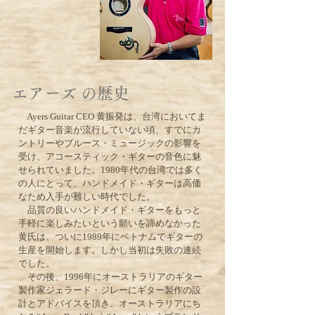
​エアーズ の歴史
Ayers Guitar CEO 黄振発は、台湾においてま
だギター音楽が流行していない頃、すでにカ
ントリーやブルース・ミュージックの影響を
受け、アコースティック・ギターの音色に魅
せられていました。1980年代の台湾では多く
の人にとって、ハンドメイド・ギターは高価
なため入手が難しい時代でした。
品質の良いハンドメイド・ギターをもっと
手軽に楽しみたいという願いを諦めなかった
黄氏は、ついに1989年にベトナムでギターの
生産を開始します。しかし当初は失敗の連続
でした。
その後、1996年にオーストラリアのギター
製作家ジェラード・ジレーにギター製作の設
計とアドバイスを頂き、オーストラリアにち