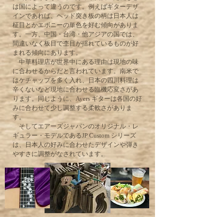
は国によって違うのです。例えばギターデザ
インであれば、ヘッド突き板の柄は日本人は
柾目とかエボニーの単色を好む傾向がありま
す。一方、中国・台湾・他アジアの国では、
間違いなく板目で杢目が揺れているものが好
まれる傾向にあります。
中華料理店が世界中にある理由は現地の味
に合わせるからだと言われています。南米で
はケチャップを多く入れ、日本の四川料理は
辛くないなど現地に合わせる臨機応変さがあ
ります。同じように、Ayers ギターは各国の好
みに合わせて少し調整する柔軟さがありま
す。
そしてエアーズジャパンのオリジナル・レ
ギュラー・モデルであるJP Custom シリーズ
は、日本人の好みに合わせたデザインや弾き
やすさに調整がなされています。