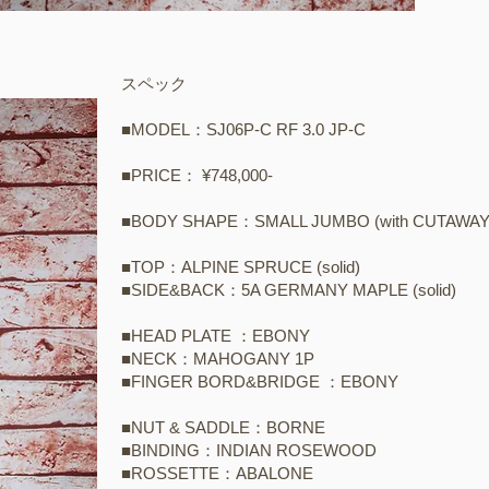
スペック
■MODEL：SJ06P-C RF 3.0 JP-C
■PRICE：​​ ¥748,000-
​■BODY SHAPE：SMALL JUMBO (with CUTAWAY
■TOP：ALPINE SPRUCE (solid)
■SIDE&BACK：5A GERMANY MAPLE (solid)​
■HEAD PLATE ：EBONY
■NECK：MAHOGANY 1P
■FINGER BORD&BRIDGE ：EBONY​
​■NUT & SADDLE：BORNE
■BINDING：INDIAN ROSEWOOD
■ROSSETTE：ABALONE