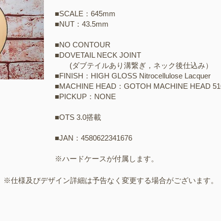
■SCALE：645mm
■NUT：43.5mm
■NO CONTOUR
■DOVETAIL NECK JOINT
(ダブテイルあり溝繋ぎ，ネック後仕込み）
■FINISH：HIGH GLOSS​ Nitrocellulose Lacquer
■MACHINE HEAD：GOTOH MACHINE HEAD 51
■PICKUP：NONE
■OTS 3.0​​搭載
​■JAN：4580622341676
※ハードケースが付属します。
​※仕様及びデザイン詳細は予告なく変更する場合がございます。