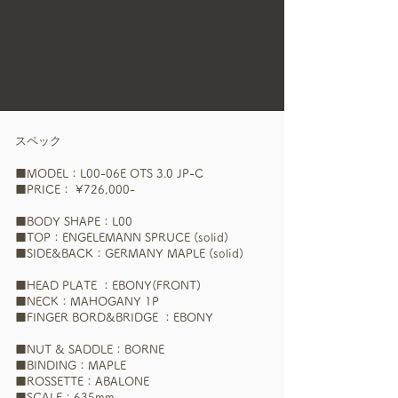
スペック
■MODEL：L00-06E OTS 3.0 JP-C
■PRICE：​
​ ¥726,000-
■BODY SHAPE：L00
■TOP：ENGELEMANN SPRUCE (solid)
■SIDE&BACK：GERMANY MAPLE (solid)​
■HEAD PLATE ：EBONY(FRONT)
■NECK：MAHOGANY 1P
■FINGER BORD&BRIDGE ：EBONY​
■NUT & SADDLE：BORNE
■BINDING：MAPLE
■ROSSETTE：ABALONE
■SCALE：635mm