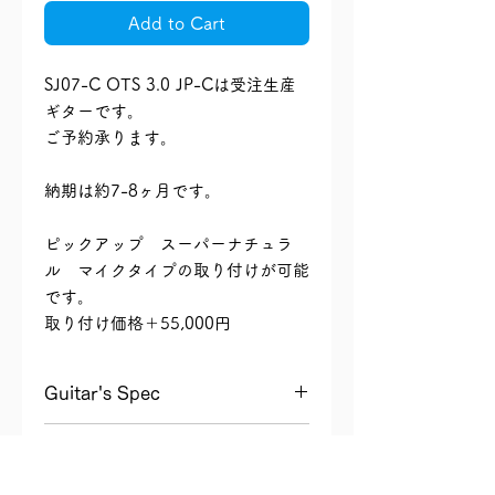
Add to Cart
SJ07-C OTS 3.0 JP-Cは受注生産
ギターです。
ご予約承ります。
納期は約7-8ヶ月です。
ピックアップ スーパーナチュラ
ル マイクタイプの取り付けが可能
です。
取り付け価格＋55,000円
Guitar's Spec
■MODEL：SJ07P-C OTS 3.0 JP-C
返品・返金ポリシー
​■BODY SHAPE：SMALL JUMBO
with CUTAWAY