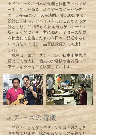
カイソニックの日本総代理と技術アドバイザ
ーをしていた新岡（現エアーズジャパン代
表）がAyersのブースを訪問。黄CEOにギター
設計に関するアドバイスをしたことがきっか
けとなり、2016年から新岡自らがベトナム工
場へ定期的に行き、共に働き、ギターの品質
を検査して合格したものを日本へ発送すると
いう方法を採用し、品質は飛躍的に向上しま
した。
​ 現在は、エアーズジャパンが日本正規代理
店として輸入し、個人のお客様や楽器店へエ
アーズギターを広く販売しています。
エアーズの特徴
当然のことながらデザインや音の好みは各
国で異なります。味の好みや美女の定義など