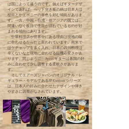
は国によって違うのです。例えばギターデザ
インであれば、ヘッド突き板の柄は日本人は
柾目とかエボニーの単色を好む傾向がありま
す。一方、中国・台湾・他アジアの国では、
間違いなく板目で杢目が揺れているものが好
まれる傾向にあります。
中華料理店が世界中にある理由は現地の味
に合わせるからだと言われています。南米で
はケチャップを多く入れ、日本の四川料理は
辛くないなど現地に合わせる臨機応変さがあ
ります。同じように、Ayers ギターは各国の好
みに合わせて少し調整する柔軟さがありま
す。
そしてエアーズジャパンのオリジナル・レ
ギュラー・モデルであるJP Custom シリーズ
は、日本人の好みに合わせたデザインや弾き
やすさに調整がなされています。