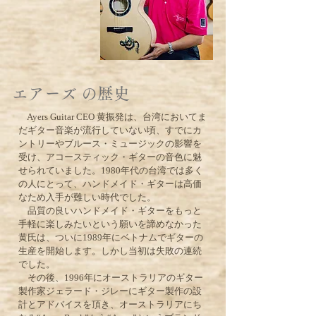
​エアーズ の歴史
Ayers Guitar CEO 黄振発は、台湾においてま
だギター音楽が流行していない頃、すでにカ
ントリーやブルース・ミュージックの影響を
受け、アコースティック・ギターの音色に魅
せられていました。1980年代の台湾では多く
の人にとって、ハンドメイド・ギターは高価
なため入手が難しい時代でした。
品質の良いハンドメイド・ギターをもっと
手軽に楽しみたいという願いを諦めなかった
黄氏は、ついに1989年にベトナムでギターの
生産を開始します。しかし当初は失敗の連続
でした。
その後、1996年にオーストラリアのギター
製作家ジェラード・ジレーにギター製作の設
計とアドバイスを頂き、オーストラリアにち