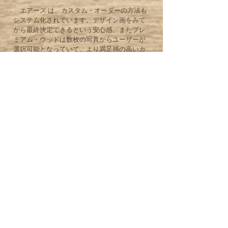
エアーズ は、カスタム・オーダーの方法も
システム化されています。デザイン画をみて
から最終決定できるという安心感、またプレ
ミアム・ウッドは数枚の写真からユーザーが
選択可能となっていて、より満足感の高いカ
スタム・オーダーを実現しています。
また近年、ColeClarkギターの設計者である
ブラッドレイ・クラークの作る最新型のピッ
クアップを採用しました。クラーク氏とピッ
クアップの音作りを共に行い、製造に関して
もアドバイスを受けています。さらに日本か
らギター製作の専門家が工場を訪問し技術指
導を行なったり、日本の製作家が作ったトッ
プとバックをAyersがギターとして完成させた
りなど、世界レベルの技術とのコラボレーシ
ョンにより多くを吸収し、Ayersのギターは毎
年レベル・アップしています。