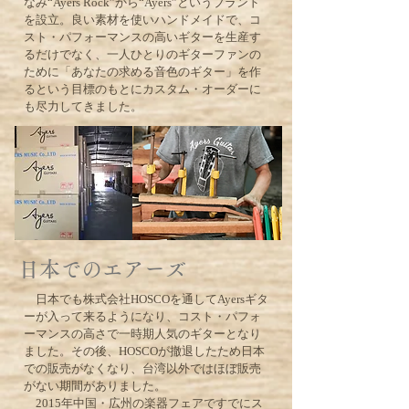
なみ“Ayers Rock”から“Ayers”というブランド
を設立。良い素材を使いハンドメイドで、コ
スト・パフォーマンスの高いギターを生産す
るだけでなく、一人ひとりのギターファンの
ために「あなたの求める音色のギター」を作
るという目標のもとにカスタム・オーダーに
も尽力してきました。
日本でのエアーズ
日本でも株式会社HOSCOを通してAyersギタ
ーが入って来るようになり、コスト・パフォ
ーマンスの高さで一時期人気のギターとなり
ました。その後、HOSCOが撤退したため日本
での販売がなくなり、台湾以外ではほぼ販売
がない期間がありました。
2015年中国・広州の楽器フェアですでにス