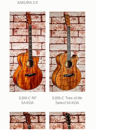
SAKURA 3.0
SJ09-C RF
SJ09-C Tree of life
5A KOA
Select 5A KOA