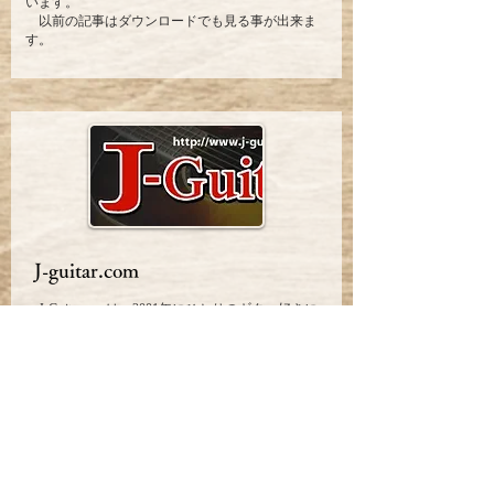
います。
以前の記事はダウンロードでも見る事が出来ま
す。
J-guitar.com
J-Guitar.comは、2001年にひとりのギター好きに
よって生み出された、ギターファンの皆さんやス
ポンサー各社から寄せられる豊富な情報でつくる
ギター専門の情報サイトです。
現在は1日に約5万人のギター好きが訪れる国内
最大級のギターサイトに成長しています。
OTS(オーバートーン・システム)とは