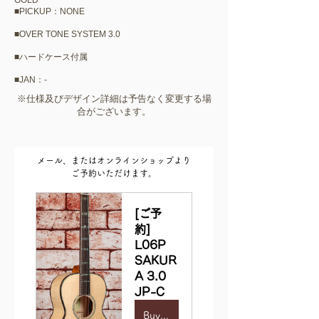
GOLD
■PICKUP：NONE
■OVER TONE SYSTEM 3.0​​
■ハードケース付属
​■JAN：-
​※仕様及びデザイン詳細は予告なく変更する場
合がございます。
メール、またはオンラインショップより
ご予約いただけます。
[ご予
約] 
L06P 
SAKUR
A 3.0 
JP-C
Buy Now