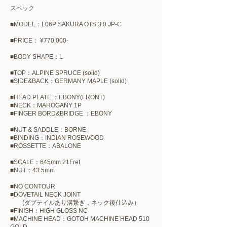
スペック
■MODEL：L06P SAKURA OTS 3.0 JP-C
■PRICE：​​ ¥770,000-
​■BODY SHAPE：L
■TOP：ALPINE SPRUCE (solid)
■SIDE&BACK：GERMANY MAPLE (solid)​
■HEAD PLATE ：EBONY(FRONT)
■NECK：MAHOGANY 1P
■FINGER BORD&BRIDGE ：EBONY​
​■NUT & SADDLE：BORNE
■BINDING：INDIAN ROSEWOOD
■ROSSETTE：ABALONE
■SCALE：645mm 21Fret
■NUT：43.5mm
■NO CONTOUR
■DOVETAIL NECK JOINT
(ダブテイルあり溝繋ぎ，ネック後仕込み）
■FINISH：HIGH GLOSS​ NC
■MACHINE HEAD：GOTOH MACHINE HEAD 510