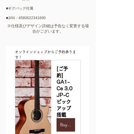
■ギグバッグ付属
​■JAN：4580622341690
​※仕様及びデザイン詳細は予告なく変更する場
合がございます。
オンラインショップからご予約承りま
す！
[ご予
約] 
GA1-
Ce 3.0 
JP-C 
ピック
アップ
搭載
Buy Now