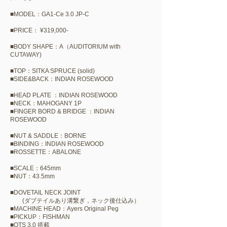
■MODEL：GA1-Ce 3.0 JP-C
■PRICE：​​ ¥319,000-
​■BODY SHAPE：A（AUDITORIUM with
CUTAWAY)
■TOP：SITKA SPRUCE (solid)
■SIDE&BACK：INDIAN ROSEWOOD
■HEAD PLATE ：INDIAN ROSEWOOD
■NECK：MAHOGANY 1P
■FINGER BORD & BRIDGE ：INDIAN
ROSEWOOD
​■NUT & SADDLE：BORNE
■BINDING：INDIAN ROSEWOOD
■ROSSETTE：ABALONE
■SCALE：645mm
■NUT：43.5mm
■DOVETAIL NECK JOINT
(ダブテイルあり溝繋ぎ，ネック後仕込み）
■MACHINE HEAD：Ayers Original Peg
■PICKUP：FISHMAN
■OTS 3.0 搭載