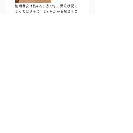
納期目安は約4-5ヶ月です。受注状況に
よってはさらに1-2ヶ月かかる場合もご
ざいますので、詳しくはお問い合わせく
ださいませ。
一部のOTS 3.0 シリーズは、ギター価格の約70%お
支払いでご予約いただけます。
ただいまご予約&予約金銀行振込で特典プレゼント
キャンペーン実施中です。
詳細はお気軽にお問い合わせください。