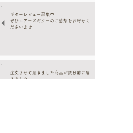
ギターレビュー募集中
ぜひエアーズギターのご感想をお寄せく
ださいませ
注文させて頂きました商品が数日前に届
きました。
丁寧な梱包ありがとうございます。
早速数日弾いてみましたが、想像以上に
良い物で非常に満足しております。
ご対応も非常に素晴らしく、新岡様なら
びに御社のユーザーに対する配慮が至る
ところでうかがい知れました。