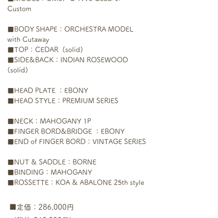
Custom
■BODY SHAPE：ORCHESTRA MODEL 
with Cutaway
■TOP：CEDAR  (solid)

■SIDE&BACK：INDIAN ROSEWOOD  
(solid)​
■HEAD PLATE ：EBONY
■HEAD STYLE：PREMIUM SERIES
■NECK：MAHOGANY 1P

■FINGER BORD&BRIDGE ：EBONY
■END of FINGER BORD：VINTAGE SERIES
■NUT & SADDLE：BORNE
■BINDING：MAHOGANY
■ROSSETTE：KOA & ABALONE 25th style
■定価：286,000円