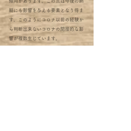
傾向があります。この点は今後の納
期にも影響を与える要素となり得ま
す。このようにコロナ以前の経験か
ら判断出来ないコロナの間接的な影
響が複数生じています。
5 大雪と寒波の影響。
2020-2021
年の冬は大雪となり，寒
波が何度も来ており，エアコンの暖
房を例年以上に使う方が多く，冬の
ないベトナムから日本に到着したギ
ターをすぐに出荷すると弦高が変化
する可能性があります。それで，ギ