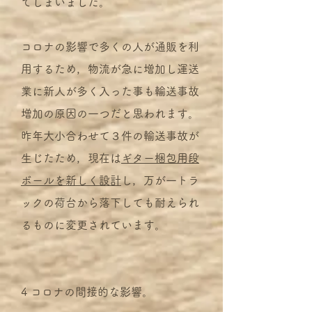
てしまいました。
コロナの影響で多くの人が通販を利
用するため，物流が急に増加し運送
業に新人が多く入った事も輸送事故
増加の原因の一つだと思われます。
昨年大小合わせて３件の輸送事故が
生じたため，現在は
ギター梱包用段
ボールを新しく設計
し，万が一トラ
ックの荷台から落下しても耐えられ
るものに変更されています。
4 コロナの間接的な影響。